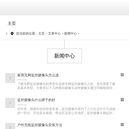
主页
您当前的位置：
主页
>
文章中心
>
新闻中心
>
新闻中心
+
家用无网监控摄像头怎么选
1
2020-6-28
了解无网监控摄像头的类型在选择无网监控摄像头之前，首先需要了解
其基本类型。主要有以下几种模拟摄像头这种摄像头通过同轴电缆传输
视频信号，通常需要连接到录像机（DVR）进
+
监控摄像头什么牌子的好
2
2020-6-28
近年来，随着科技的快速发展，监控摄像头成为了人们生活中不可或缺
的一部分。无论是在家庭、商业区还是公共场所，监控摄像头都起到了
至关重要的作用。面对市场上众多的监控摄
+
户外无线监控摄像头安装方法
3