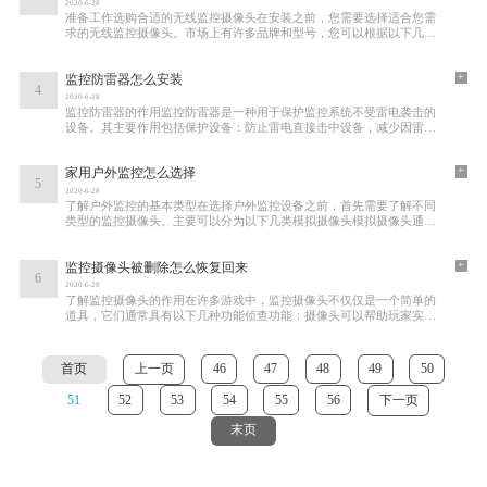
2020-6-28
准备工作选购合适的无线监控摄像头在安装之前，您需要选择适合您需
求的无线监控摄像头。市场上有许多品牌和型号，您可以根据以下几个
方面进行选择画质：选择1080P或以上分辨率的
+
监控防雷器怎么安装
4
2020-6-28
监控防雷器的作用监控防雷器是一种用于保护监控系统不受雷电袭击的
设备。其主要作用包括保护设备：防止雷电直接击中设备，减少因雷击
造成的设备损坏。稳定信号：在雷雨天气，
+
家用户外监控怎么选择
5
2020-6-28
了解户外监控的基本类型在选择户外监控设备之前，首先需要了解不同
类型的监控摄像头。主要可以分为以下几类模拟摄像头模拟摄像头通常
通过同轴电缆传输信号，优点是价格相对低
+
监控摄像头被删除怎么恢复回来
6
2020-6-28
了解监控摄像头的作用在许多游戏中，监控摄像头不仅仅是一个简单的
道具，它们通常具有以下几种功能侦查功能：摄像头可以帮助玩家实时
观察周围的环境，发现敌人和潜在的威胁。
首页
上一页
46
47
48
49
50
51
52
53
54
55
56
下一页
末页