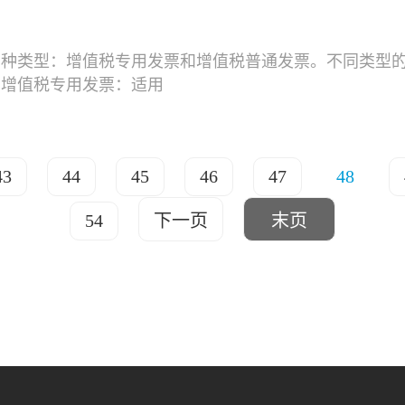
两种类型：增值税专用发票和增值税普通发票。不同类型
。增值税专用发票：适用
43
44
45
46
47
48
54
下一页
末页