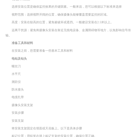
选择安装位置是确保监控效果的关键因素。一般来说，您可以根据以下标准来选择
视野范围：选择视野开阔的位置，确保摄像头能够覆盖需要监控的区域。
高度：安装在较高的位置，避免被破坏或遮挡。一般建议安装在2.5米以上。
远离干扰源：避免将摄像头安装在靠近无线电设备、金属障碍物等地方，以免影响信号传
输。
准备工具和材料
在安装之前，您需要准备一些基本工具和材料
电钻及钻头
螺丝刀
水平尺
测距仪
防水接头
电缆扎带
摄像头安装支架
安装步骤
安装支架
将安装支架固定在墙面或天花板上。以下是具体步骤
标记位置：用铅笔在墙上标记支架的安装位置，确保位置正确。