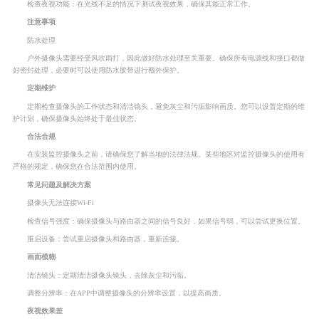
检查夜视功能：在光线不足的情况下测试夜视效果，确保其能正常工作。
注意事项
防水处理
户外摄像头需要经受风吹雨打，因此做好防水处理至关重要。确保所有电源线和接口都做
好密封处理，必要时可以使用防水胶带进行额外保护。
定期维护
定期检查摄像头的工作状态和清洁镜头，避免灰尘和污垢影响画质。您可以设置定期的维
护计划，确保摄像头始终处于最佳状态。
合法合规
在安装监控摄像头之前，请确保您了解当地的法律法规。某些地区对监控摄像头的使用有
严格的规定，确保您在合法范围内使用。
常见问题及解决方案
摄像头无法连接Wi-Fi
检查信号强度：确保摄像头与路由器之间的信号良好，如果信号弱，可以尝试更换位置。
重启设备：尝试重启摄像头和路由器，重新连接。
画面模糊
清洁镜头：定期清洁摄像头镜头，去除灰尘和污垢。
调整分辨率：在APP中调整摄像头的分辨率设置，以提高画质。
夜视效果差