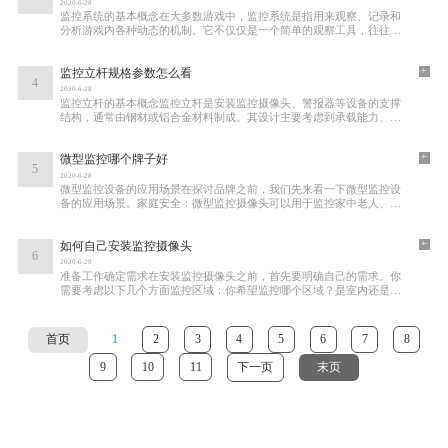
2020-6-28
监控系统的基本概念在大多数游戏中，监控系统是指用来观察、记录和
分析游戏内各种动态的机制。它不仅仅是一个简单的观察工具，往往还
涉及到情报收集、战术分析和实时反应等多
+
监控立杆规格参数怎么看
4
2020-6-28
监控立杆的基本概念监控立杆是安装监控摄像头、警报器等设备的支撑
结构，通常由钢材或铝合金材料制成。其设计主要考虑到承载能力、抗
风能力以及环境适应性。监控立杆广泛应用
+
微型监控哪个牌子好
5
2020-6-28
微型监控设备的应用场景在探讨品牌之前，我们先来看一下微型监控设
备的应用场景。家庭安全：微型监控摄像头可以用于监控家中老人、小
孩的安全，或者用来防范入侵者。商业监控
+
如何自己安装监控摄像头
6
2020-6-28
准备工作确定需求在安装监控摄像头之前，首先要明确自己的需求。你
需要考虑以下几个方面监控区域：你希望监控哪个区域？是室内还是室
外？常见的监控区域包括前门、后院、车库
首页
1
2
3
4
5
6
7
8
9
10
11
下一页
末页