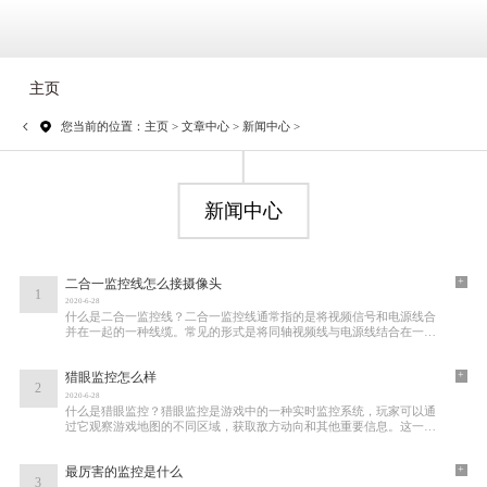
主页
您当前的位置：
主页
>
文章中心
>
新闻中心
>
新闻中心
+
二合一监控线怎么接摄像头
1
2020-6-28
什么是二合一监控线？二合一监控线通常指的是将视频信号和电源线合
并在一起的一种线缆。常见的形式是将同轴视频线与电源线结合在一
起，方便安装和布线。这样一来，用户在安装
+
猎眼监控怎么样
2
2020-6-28
什么是猎眼监控？猎眼监控是游戏中的一种实时监控系统，玩家可以通
过它观察游戏地图的不同区域，获取敌方动向和其他重要信息。这一系
统不仅提供了即时反馈，还允许玩家在战斗
+
最厉害的监控是什么
3