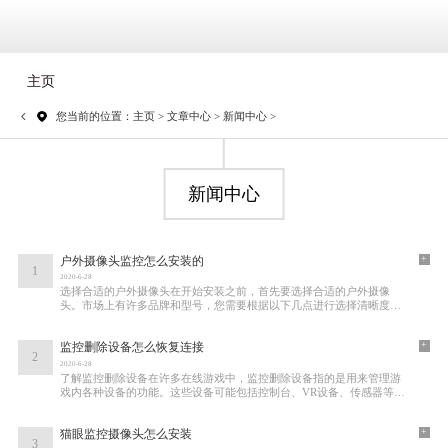
主页
您当前的位置：
主页
>
文章中心
>
新闻中心
>
新闻中心
+
户外摄像头监控怎么安装的
1
2020-6-28
选择合适的户外摄像头在开始安装之前，首先要选择合适的户外摄像
头。市场上有许多品牌和型号，您需要根据以下几点进行选择清晰度：
选择至少1080P的高清摄像头，确保能够捕捉到清
+
监控删除设备怎么恢复连接
2
2020-6-28
了解监控删除设备在许多在线游戏中，监控删除设备指的是用来管理游
戏内各种设备的功能。这些设备可能包括控制台、VR设备、传感器等。
通过监控删除设备，玩家可以有效地管理设备
+
猫眼监控摄像头怎么安装
3