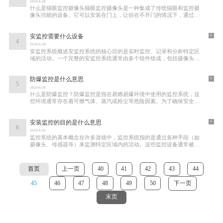
2020-6-28
什么是猫眼监控摄像头猫眼监控摄像头是一种集成了传统猫眼和监控摄
像头功能的设备。它可以安装在门上，让你在不开门的情况下，通过手
机或电脑随时查看门外的情况。许多猫眼监
+
安监控需要什么设备
4
2020-6-28
安监控系统概述安监控系统的核心目的是实时监控、记录和分析特定区
域的活动。一个完整的安监控系统通常由多个组件组成，包括摄像头、
录像设备、传感器和监控软件等。以下将对
+
防爆监控是什么意思
5
2020-6-28
什么是防爆监控？防爆监控是指在易燃易爆环境中使用的监控系统，这
些环境通常存在着可燃气体、蒸汽或粉尘等危险因素。为了确保安全，
防爆监控设备必须具备特定的防爆性能，以
+
安装监控的目的是什么意思
6
2020-6-28
监控系统的基本概念在许多游戏中，监控系统指的是通过各种手段（如
摄像头、传感器等）来监测特定区域内的活动。这些监控设备通常被设
计用于以下几个目的增强安全性：在一些生
首页
上一页
40
41
42
43
44
45
46
47
48
49
50
下一页
末页