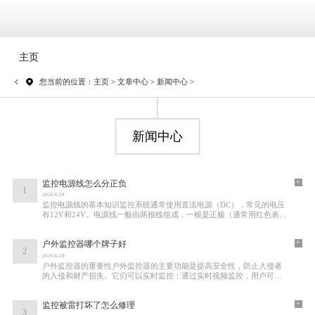
主页
您当前的位置：
主页
>
文章中心
>
新闻中心
>
新闻中心
+
监控电源线怎么分正负
1
2020-6-28
监控电源线的基本知识监控系统通常使用直流电源（DC），常见的电压
有12V和24V。电源线一般由两根线组成，一根是正极（通常用红色表
示），另一根是负极（通常用黑色或蓝色表示）。
+
户外监控器哪个牌子好
2
2020-6-28
户外监控器的重要性户外监控器的主要功能是提高安全性，防止入侵者
的入侵和财产损失。它们可以实时监控：通过实时视频监控，用户可以
随时随地查看自己家周围的情况。夜视功能
+
监控被雷打坏了怎么修理
3