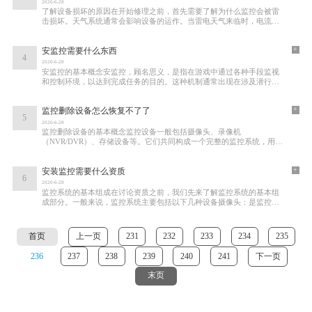
2020-6-28
了解设备损坏的原因在开始修理之前，首先需要了解为什么监控会被雷
击损坏。天气系统通常会影响设备的运作。当雷电天气来临时，电流强
度的骤然变化可能导致电子设备短路或完全
+
安监控需要什么东西
4
2020-6-28
安监控的基本概念安监控，顾名思义，是指在游戏中通过各种手段监视
和控制环境，以达到完成任务的目的。这种机制通常出现在涉及潜行、
解谜或者生存的游戏中。在安监控的过程中
+
监控删除设备怎么恢复不了了
5
2020-6-28
监控删除设备的基本概念监控设备一般包括摄像头、录像机
（NVR/DVR）、存储设备等。它们共同构成一个完整的监控系统，用于
实时监控和录制视频。设备的删除通常指的是误删录像文件
+
安装监控需要什么资质
6
2020-6-28
监控系统的基本组成在讨论资质之前，我们先来了解监控系统的基本组
成部分。一般来说，监控系统主要包括以下几种设备摄像头：是监控系
统的核心，负责捕捉图像。根据用途和环境
首页
上一页
231
232
233
234
235
236
237
238
239
240
241
下一页
末页