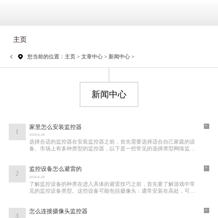
主页
您当前的位置：
主页
>
文章中心
>
新闻中心
>
新闻中心
+
家里怎么安装监控器
1
2020-6-28
选择合适的监控器在安装监控器之前，首先需要选择适合自己家庭的设
备。市场上有多种类型的监控器，以下是一些常见的选择类型网络监控
摄像头（IP摄像头）：通过网络连接，可以远
+
监控设备怎么避雷的
2
2020-6-28
了解监控设备的种类在进入具体的避雷技巧之前，首先要了解游戏中常
见的监控设备类型。这些设备可能包括摄像头：通常安装在高处，可以
360度旋转，监控广泛区域。无人机：能够在
+
怎么连接摄像头监控器
3