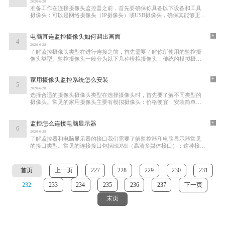
2020-6-28
准备工作在连接摄像头监控器之前，首先要确保你具备以下设备和工具
摄像头：可以是网络摄像头（IP摄像头）或USB摄像头，确保其能够正常
工作。监控器：可以是电脑显示器、电视机或
+
电脑直连监控摄像头如何调出画面
4
2020-6-28
了解监控摄像头类型在进行连接之前，首先需要了解你所使用的监控摄
像头类型。监控摄像头一般分为以下几种模拟摄像头：传统的模拟摄像
头通过BNC接口连接，需要配合DVR（数字视频
+
家用摄像头监控系统怎么安装
5
2020-6-28
选择合适的摄像头摄像头类型在选择摄像头时，首先要了解不同类型的
摄像头。常见的家用摄像头主要有模拟摄像头：价格便宜，安装简单，
但图像质量较低，且不易扩展。网络摄像头
+
监控怎么连接电脑显示器
6
2020-6-28
了解监控器和电脑显示器的接口我们需要了解监控器和电脑显示器常见
的接口类型。常见的连接接口包括HDMI（高清多媒体接口）：这种接口
广泛应用于电视、显示器和投影仪，能够同时
首页
上一页
227
228
229
230
231
232
233
234
235
236
237
下一页
末页