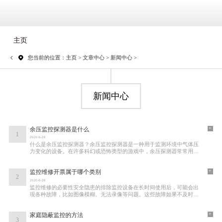
主页
您当前的位置：
主页
>
文章中心
>
新闻中心
>
新闻中心
+
余压监控探测器是什么
1
2020-6-28
什么是余压监控探测器？余压监控探测器是一种用于监测环境中气体压
力变化的设备。在许多科幻或恐怖类型的游戏中，余压探测器常常用来
探测潜在的危险或资源。其基本功能是通过
+
监控维修开票属于哪个类别
2
2020-6-28
监控维修的必要性安全隐患的排除监控设备在长时间使用后，可能会出
现各种故障，比如图像模糊、无法录像等问题。这些故障如果不及时修
复，可能会导致安全隐患，因此定期的监控
+
家庭隐蔽监控的方法
3