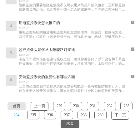
2020-6-28
隐蔽监控的重要性隐蔽监控不仅可以用来防范外部入侵者，还可以监控
家庭成员的活动。尤其在有小孩和老人的家庭中，合理的监控手段可以
及时发现意外情况，保障他们的安全。宠物
+
用电监控系统怎么推广的
4
2020-6-28
用电监控系统的概述用电监控系统主要由硬件（传感器、数据采集器、
监控终端）和软件（数据分析平台、可视化界面）构成，能够实现对电
力使用情况的实时监测、数据分析和预警。
+
监控摄像头如何从太阳能路灯接线
5
2020-6-28
准备工作硬件准备在进行接线之前，确保你准备好了以下设备和工具监
控摄像头：选择适合你需求的摄像头，注意其功耗。太阳能路灯：确保
其具备足够的电力输出能力。连接线：建议
+
安装监控系统的重要性有哪些方面
6
2020-6-28
安全防范预防犯罪监控系统的最显著功能之一是有效预防犯罪行为。通
过在重要区域安装摄像头，潜在的犯罪者往往会因为被监控而放弃作
案。在商店、停车场或住宅区安装监控设备，
首页
上一页
229
230
231
232
233
234
235
236
237
238
239
下一页
末页