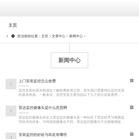
主页
您当前的位置：
主页
>
文章中心
>
新闻中心
>
新闻中心
+
上门安装监控怎么收费
1
2020-6-28
监控安装的基本构成在了解收费标准之前，首先我们需要明白监控安装
的基本构成。一般来说，监控安装主要包括以下几个部分设备费用：包
括监控摄像头、录像机、存储设备等硬件成
+
雷达监控摄像头是什么意思啊
2
2020-6-28
雷达监控摄像头的定义雷达监控摄像头是一种结合了雷达技术与视频监
控技术的设备。与传统的摄像头不同，雷达监控摄像头不仅能够捕捉图
像，还能够通过雷达波检测到周围物体的运
+
安装监控的好处与坏处有哪些
3