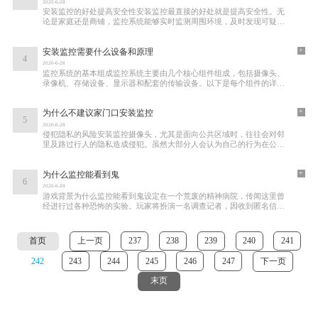
2020-6-28
安装监控的好处提高安全性安装监控最直接的好处就是提高安全性。无
论是家庭还是商铺，监控系统能够实时监测周围环境，及时发现可疑活
动。许多商家利用监控摄像头来预防盗窃和
+
安装监控需要什么设备和原理
4
2020-6-28
监控系统的基本组成监控系统主要由几个核心组件组成，包括摄像头、
录像机、存储设备、显示器和配套的传输设备。以下是每个组件的详细
介绍摄像头摄像头是监控系统的眼睛，其主
+
为什么不建议家门口安装监控
5
2020-6-28
侵犯隐私的风险安装监控摄像头，尤其是面向公共区域时，往往会对邻
里及路过行人的隐私造成侵犯。虽然大部分人会认为自己的行为在公共
场合不需要隐私，但在某些情况下，比如与
+
为什么监控能看到鬼
6
2020-6-28
游戏背景为什么监控能看到鬼设定在一个荒废的精神病院，传闻这里曾
经进行过各种恐怖的实验。玩家将扮演一名调查记者，因收到匿名信件
而来到此地，企图揭开这里隐藏的秘密。监
首页
上一页
237
238
239
240
241
242
243
244
245
246
247
下一页
末页