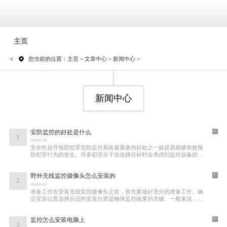
主页
您当前的位置：
主页
>
文章中心
>
新闻中心
>
新闻中心
+
安防监控的好处是什么
1
2020-6-28
安全性提升预防犯罪安防监控系统最显著的好处之一就是其能够有效预
防犯罪行为的发生。许多犯罪分子在选择目标时会考虑到监控设备的存
在。研究表明，安装监控摄像头的地方，犯
+
野外无线监控摄像头怎么安装的
2
2020-6-28
准备工作在安装无线监控摄像头之前，首先要做好充分的准备工作。确
定安装位置选择合适的安装位置是确保监控效果的关键。一般来说，安
装位置应具备以下条件视野开阔：选择一个
+
监控怎么安装电脑上
3