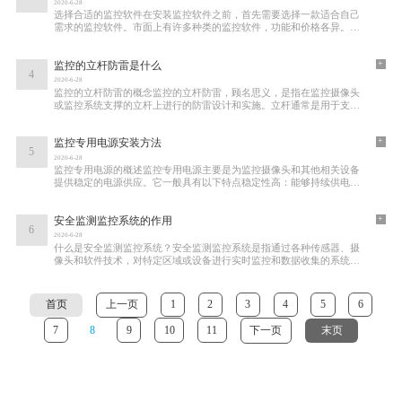
2020-6-28
选择合适的监控软件在安装监控软件之前，首先需要选择一款适合自己
需求的监控软件。市面上有许多种类的监控软件，功能和价格各异。以
下是一些常见的监控软件类型视频监控软件
+
监控的立杆防雷是什么
4
2020-6-28
监控的立杆防雷的概念监控的立杆防雷，顾名思义，是指在监控摄像头
或监控系统支撑的立杆上进行的防雷设计和实施。立杆通常是用于支撑
摄像头的金属或混凝土结构，因其高度和材
+
监控专用电源安装方法
5
2020-6-28
监控专用电源的概述监控专用电源主要是为监控摄像头和其他相关设备
提供稳定的电源供应。它一般具有以下特点稳定性高：能够持续供电，
避免因为电压波动造成设备故障。防护性强
+
安全监测监控系统的作用
6
2020-6-28
什么是安全监测监控系统？安全监测监控系统是指通过各种传感器、摄
像头和软件技术，对特定区域或设备进行实时监控和数据收集的系统。
这些系统通常由以下几个部分组成硬件设备
首页
上一页
1
2
3
4
5
6
7
8
9
10
11
下一页
末页