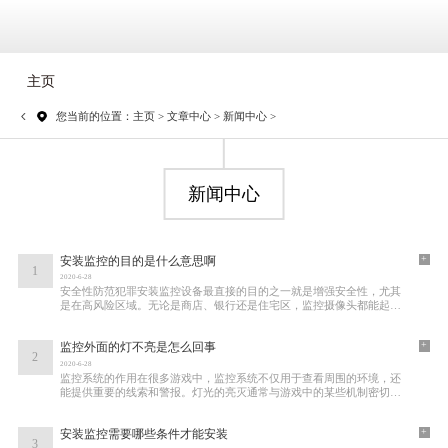
主页
您当前的位置：
主页
>
文章中心
>
新闻中心
>
新闻中心
+
安装监控的目的是什么意思啊
1
2020-6-28
安全性防范犯罪安装监控设备最直接的目的之一就是增强安全性，尤其
是在高风险区域。无论是商店、银行还是住宅区，监控摄像头都能起到
震慑潜在犯罪分子的作用。当一个小偷看到
+
监控外面的灯不亮是怎么回事
2
2020-6-28
监控系统的作用在很多游戏中，监控系统不仅用于查看周围的环境，还
能提供重要的线索和警报。灯光的亮灭通常与游戏中的某些机制密切相
关，比如敌人的出现、事件的触发等。监控
+
安装监控需要哪些条件才能安装
3