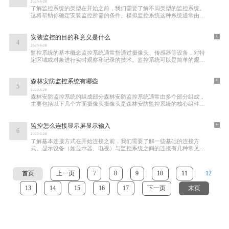
2020-6-28
了解监控系统的类型在开始之前，我们需要了解不同类型的监控系统。
这将帮助你确定安装监控所需的条件。模拟监控系统这种系统通常由摄
像头、录像机和显示器组成。安装较为简单
+
安装监控的目的和意义是什么
4
2020-6-28
监控系统的基本概念监控系统通常指通过摄像头、传感器等设备，对特
定区域或对象进行实时观察和记录的技术。监控系统可以是简单的观察
工具，也可以是复杂的战略机制。其主要功
+
森林安防监控系统有哪些
5
2020-6-28
森林安防监控系统的组成部分森林安防监控系统通常由多个部分组成，
主要包括以下几个方面摄像头摄像头是森林安防监控系统的核心组件，
通常采用高清数字摄像技术。根据使用场景
+
监控怎么连接显示屏显示输入
6
2020-6-28
了解基本连接方式在开始连接之前，我们需要了解一些基础的连接方
式。显示设备（如显示器、电视）与监控系统之间的连接有几种常见的
方式HDMI（高清多媒体接口）：这种接口支持高
首页
上一页
7
8
9
10
11
12
13
14
15
16
17
下一页
末页