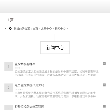
主页
您当前的位置：
主页
>
文章中心
>
新闻中心
>
新闻中心
+
监控系统有哪些
1
2020-6-28
监控系统的定义监控系统通常指的是游戏中用于观察、控制和管理环境
的机制。它可以通过视觉、声音或其他感知方式来收集信息，帮助玩家
掌握局势，作出更明智的决策。这种系统在
+
电力监控系统作用大吗
2
2020-6-28
电力监控系统的基本概念电力监控系统通常用于模拟和管理电力的生
成、分配和消耗。玩家需要有效管理电力资源，以维持游戏中的各种设
施、角色或单位的正常运作。在一些策略类和
+
野外监控怎么连互联网
3