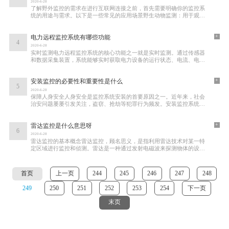
2020-6-28
了解野外监控的需求在进行互联网连接之前，首先需要明确你的监控系
统的用途与需求。以下是一些常见的应用场景野生动物监测：用于观察
动物习性，研究生态。环境保护：监测自然
+
电力远程监控系统有哪些功能
4
2020-6-28
实时监测电力远程监控系统的核心功能之一就是实时监测。通过传感器
和数据采集装置，系统能够实时获取电力设备的运行状态、电流、电
压、功率等重要参数。这些数据通过无线网络
+
安装监控的必要性和重要性是什么
5
2020-6-28
保障人身安全人身安全是监控系统安装的首要原因之一。近年来，社会
治安问题屡屡引发关注，盗窃、抢劫等犯罪行为频发。安装监控系统，
可以有效 deter（威慑）潜在的犯罪分子。数
+
雷达监控是什么意思呀
6
2020-6-28
雷达监控的基本概念雷达监控，顾名思义，是指利用雷达技术对某一特
定区域进行监控和侦测。雷达是一种通过发射电磁波来探测物体的设
备，可以测量物体的位置、速度和其他特性。
首页
上一页
244
245
246
247
248
249
250
251
252
253
254
下一页
末页