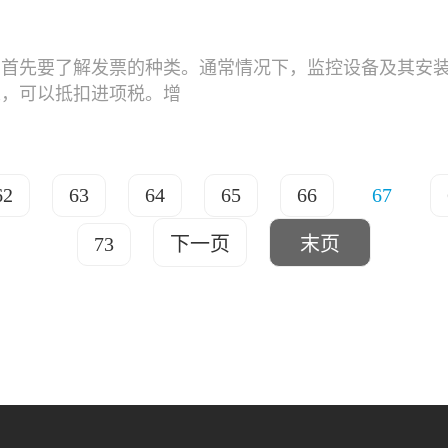
，首先要了解发票的种类。通常情况下，监控设备及其安
人，可以抵扣进项税。增
62
63
64
65
66
67
73
下一页
末页