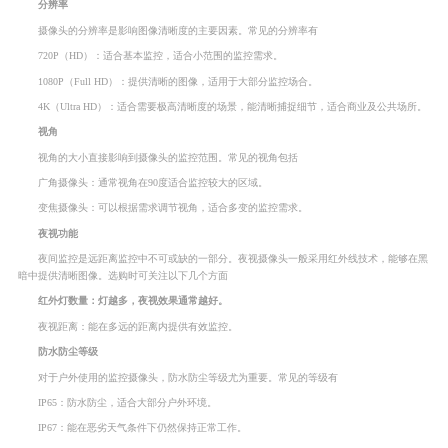
分辨率
摄像头的分辨率是影响图像清晰度的主要因素。常见的分辨率有
720P（HD）：适合基本监控，适合小范围的监控需求。
1080P（Full HD）：提供清晰的图像，适用于大部分监控场合。
4K（Ultra HD）：适合需要极高清晰度的场景，能清晰捕捉细节，适合商业及公共场所。
视角
视角的大小直接影响到摄像头的监控范围。常见的视角包括
广角摄像头：通常视角在90度适合监控较大的区域。
变焦摄像头：可以根据需求调节视角，适合多变的监控需求。
夜视功能
夜间监控是远距离监控中不可或缺的一部分。夜视摄像头一般采用红外线技术，能够在黑
暗中提供清晰图像。选购时可关注以下几个方面
红外灯数量：灯越多，夜视效果通常越好。
夜视距离：能在多远的距离内提供有效监控。
防水防尘等级
对于户外使用的监控摄像头，防水防尘等级尤为重要。常见的等级有
IP65：防水防尘，适合大部分户外环境。
IP67：能在恶劣天气条件下仍然保持正常工作。