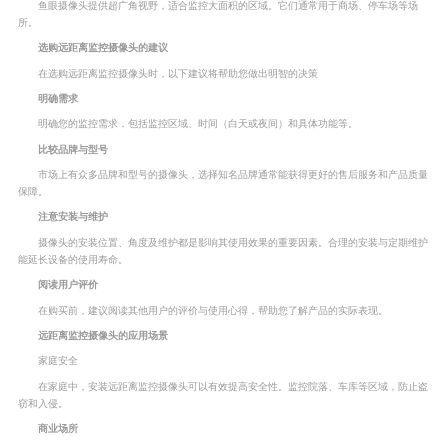
鱼眼摄像头提供超广角视野，适合监控大面积的区域。它们通常用于商场、停车场等场
所。
选购远距离监控摄像头的建议
在选购远距离监控摄像头时，以下建议将帮助您做出明智的决策
明确需求
明确您的监控需求，包括监控区域、时间（白天或夜间）和具体功能等。
比较品牌与型号
市场上有众多品牌和型号的摄像头，选择知名品牌通常能获得更好的售后服务和产品质量
保障。
注意安装与维护
摄像头的安装位置、角度及维护都是影响其使用效果的重要因素。合理的安装与定期维护
能延长设备的使用寿命。
阅读用户评价
在购买前，建议阅读其他用户的评价与使用心得，帮助您了解产品的实际表现。
远距离监控摄像头的应用场景
家庭安全
在家庭中，安装远距离监控摄像头可以有效提高安全性。监控院落、车库等区域，防止盗
窃和入侵。
商业场所