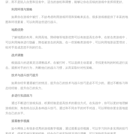
训，而不是陷入自责和沮丧中。适当的放松和调整，能够让你在后续的游戏中发挥得更好。
利用环境与策略
如果你在游戏中被打，不妨考虑利用游戏环境和策略来反击。很多游戏都提供了丰富的地
图和环境要素，可以利用这些进行战斗。
地图优势
了解地图的布局，利用高地、障碍物等地形优势可以有效提高生存率。在射击类游戏中，
可以利用掩体进行隐蔽，降低被攻击的风险。在一些策略类游戏中，可以利用地形设置埋伏，
给对手造成意想不到的打击。
战术调整
根据战斗的进展灵活调整战术。在被打时，可以选择主动退避，寻找更有利的时机进行反
击。观察对手的行为，判断他们的战斗习惯，从而采取针对性策略。
技术与战斗技巧提升
如果你经常遭遇被打的情况，提升自己的技术与战斗技巧是必不可少的。通过不断练习和
总结经验，提升自己的实力。
多进行实战练习
通过不断进行游戏实战，积累经验是提高技术的最佳方式。在实战中，你可以更好地理解
游戏机制、角色特点以及各种战斗技巧。通过和不同水平的对手对战，可以帮助你更全面地提
升自己的水平。
观看教学视频
如今网络上有很多优秀的游戏教学视频，通过观看这些视频，可以学习到许多实用的技巧
和战术。借鉴其他玩家的经验，结合自己的实际情况进行调整，可以加快提升的速度。