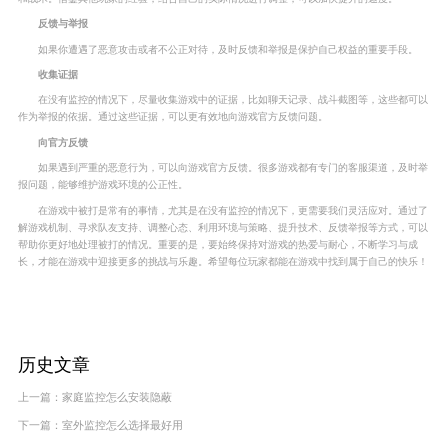
反馈与举报
如果你遭遇了恶意攻击或者不公正对待，及时反馈和举报是保护自己权益的重要手段。
收集证据
在没有监控的情况下，尽量收集游戏中的证据，比如聊天记录、战斗截图等，这些都可以
作为举报的依据。通过这些证据，可以更有效地向游戏官方反馈问题。
向官方反馈
如果遇到严重的恶意行为，可以向游戏官方反馈。很多游戏都有专门的客服渠道，及时举
报问题，能够维护游戏环境的公正性。
在游戏中被打是常有的事情，尤其是在没有监控的情况下，更需要我们灵活应对。通过了
解游戏机制、寻求队友支持、调整心态、利用环境与策略、提升技术、反馈举报等方式，可以
帮助你更好地处理被打的情况。重要的是，要始终保持对游戏的热爱与耐心，不断学习与成
长，才能在游戏中迎接更多的挑战与乐趣。希望每位玩家都能在游戏中找到属于自己的快乐！
历史文章
上一篇：
家庭监控怎么安装隐蔽
下一篇：
室外监控怎么选择最好用