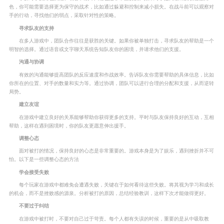
色，你可能需要选择更为保守的战术，比如通过躲避和控制来减小损失。在战斗前可以观察对
手的行动，寻找他们的弱点，采取针对性的策略。
寻求队友的支持
在多人游戏中，团队合作往往是获胜的关键。如果你被单独打击，寻求队友的帮助是一个
明智的选择。通过语音或文字聊天系统告知队友你的困境，并请求他们的支援。
沟通与协调
有效的沟通能够提高团队的反应速度和作战效率。告诉队友你需要帮助的具体信息，比如
你所在的位置、对手的数量和实力等。通过协调，团队可以进行合理的分配和支援，从而逆转
局势。
建立友谊
在游戏中建立良好的关系能够帮助你获得更多的支持。平时与队友保持良好的互动，互相
帮助，这样在遇到困境时，你的队友更愿意伸出援手。
调整心态
面对被打的情况，保持良好的心态是非常重要的。游戏本身是为了娱乐，遇到挫折并不可
怕。以下是一些调整心态的方法
学会接受失败
每个玩家在游戏中都难免会遭遇失败，关键在于如何看待这些失败。将其视为学习和成长
的机会，而不是挫败感的源泉。分析被打的原因，总结经验教训，这样下次才能做得更好。
不要过于纠结
在游戏中被打时，不要对自己过于苛责。每个人都有失误的时候，重要的是从中吸取教