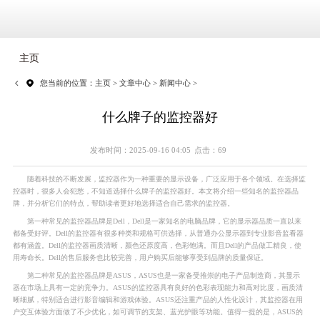
主页
您当前的位置：
主页
>
文章中心
>
新闻中心
>
什么牌子的监控器好
发布时间：2025-09-16 04:05
点击：69
随着科技的不断发展，监控器作为一种重要的显示设备，广泛应用于各个领域。在选择监
控器时，很多人会犯愁，不知道选择什么牌子的监控器好。本文将介绍一些知名的监控器品
牌，并分析它们的特点，帮助读者更好地选择适合自己需求的监控器。
第一种常见的监控器品牌是Dell，Dell是一家知名的电脑品牌，它的显示器品质一直以来
都备受好评。Dell的监控器有很多种类和规格可供选择，从普通办公显示器到专业影音监看器
都有涵盖。Dell的监控器画质清晰，颜色还原度高，色彩饱满。而且Dell的产品做工精良，使
用寿命长。Dell的售后服务也比较完善，用户购买后能够享受到品牌的质量保证。
第二种常见的监控器品牌是ASUS，ASUS也是一家备受推崇的电子产品制造商，其显示
器在市场上具有一定的竞争力。ASUS的监控器具有良好的色彩表现能力和高对比度，画质清
晰细腻，特别适合进行影音编辑和游戏体验。ASUS还注重产品的人性化设计，其监控器在用
户交互体验方面做了不少优化，如可调节的支架、蓝光护眼等功能。值得一提的是，ASUS的