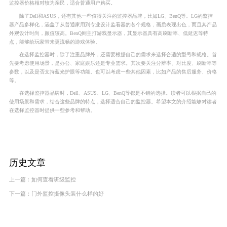
监控器价格相对较为亲民，适合普通用户购买。
除了Dell和ASUS，还有其他一些值得关注的监控器品牌，比如LG、BenQ等。LG的监控
器产品多样化，涵盖了从普通家用到专业设计监看器的各个规格，画质表现出色，而且其产品
外观设计时尚，颜值较高。BenQ则主打游戏显示器，其显示器具有高刷新率、低延迟等特
点，能够给玩家带来更流畅的游戏体验。
在选择监控器时，除了注重品牌外，还需要根据自己的需求来选择合适的型号和规格。首
先要考虑使用场景，是办公、家庭娱乐还是专业需求。其次要关注分辨率、对比度、刷新率等
参数，以及是否支持蓝光护眼等功能。也可以考虑一些其他因素，比如产品的售后服务、价格
等。
在选择监控器品牌时，Dell、ASUS、LG、BenQ等都是不错的选择。读者可以根据自己的
使用场景和需求，结合这些品牌的特点，选择适合自己的监控器。希望本文的介绍能够对读者
在选择监控器时提供一些参考和帮助。
历史文章
上一篇：
如何查看班级监控
下一篇：
门外监控摄像头装什么样的好