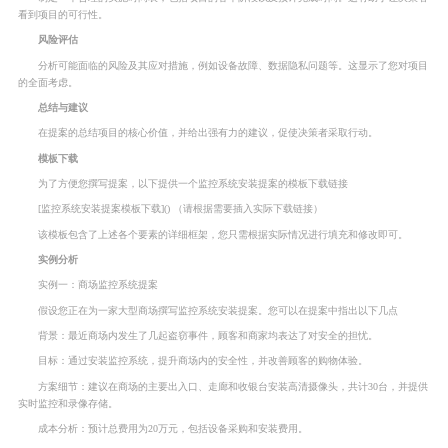
看到项目的可行性。
风险评估
分析可能面临的风险及其应对措施，例如设备故障、数据隐私问题等。这显示了您对项目
的全面考虑。
总结与建议
在提案的总结项目的核心价值，并给出强有力的建议，促使决策者采取行动。
模板下载
为了方便您撰写提案，以下提供一个监控系统安装提案的模板下载链接
[监控系统安装提案模板下载]() （请根据需要插入实际下载链接）
该模板包含了上述各个要素的详细框架，您只需根据实际情况进行填充和修改即可。
实例分析
实例一：商场监控系统提案
假设您正在为一家大型商场撰写监控系统安装提案。您可以在提案中指出以下几点
背景：最近商场内发生了几起盗窃事件，顾客和商家均表达了对安全的担忧。
目标：通过安装监控系统，提升商场内的安全性，并改善顾客的购物体验。
方案细节：建议在商场的主要出入口、走廊和收银台安装高清摄像头，共计30台，并提供
实时监控和录像存储。
成本分析：预计总费用为20万元，包括设备采购和安装费用。