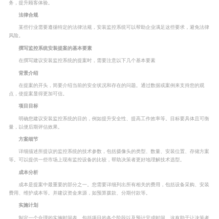
务，提升顾客体验。
法律合规
某些行业需要遵循特定的法律法规，安装监控系统可以帮助企业满足这些要求，避免法律
风险。
撰写监控系统安装提案的基本要素
在撰写建议安装监控系统的提案时，需要注意以下几个基本要素
背景介绍
在提案的开头，简要介绍当前的安全状况和存在的问题。通过数据或案例来支持您的观
点，使提案显得更加可信。
项目目标
明确您建议安装监控系统的目的，例如提升安全性、提高工作效率等。目标要具体且可衡
量，以便后期评估效果。
方案细节
详细描述所提议的监控系统的技术参数，包括摄像头的类型、数量、安装位置、存储方案
等。可以提供一些市场上现有监控设备的比较，帮助决策者更好地理解技术选型。
成本分析
成本是提案中最重要的部分之一。您需要详细列出所有相关的费用，包括设备采购、安装
费用、维护成本等。并建议资金来源，如预算拨款、分期付款等。
实施计划
制定一个合理的实施时间表，包括项目的各个阶段以及预计完成时间。这有助于让决策者