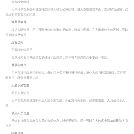
设置检测区域
用户可以在系统中设置特定区域为移动侦测区域。进入系统设置界面，选择移动侦测，然
后绘制需要监控的区域。
调整灵敏度
根据实际情况，用户可调整移动侦测的灵敏度，以减少误报。在人流量较大的区域，可以
适当降低灵敏度。
远程访问
下载移动端应用
智慧校园监控系统通常提供移动端应用，用户可在应用商店中下载并安装。
登录与操作
用户在移动端应用中输入注册的用户名和密码进行登录，操作方式与PC端相似，支持实
时监控、录像查看等功能。
人脸识别功能
开启人脸识别
用户需在系统设置中开启人脸识别功能，并配置相关参数，如识别速度、人员信息录入
等。
录入人员信息
系统支持录入常出入人员的脸部信息，以便于识别。用户可以在人脸库中添加或删除人员
信息。
报警设置