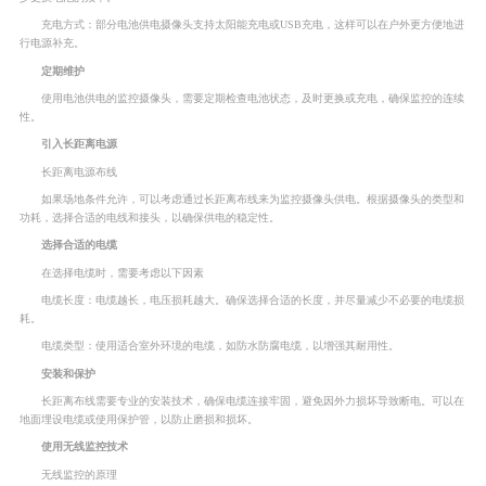
充电方式：部分电池供电摄像头支持太阳能充电或USB充电，这样可以在户外更方便地进
行电源补充。
定期维护
使用电池供电的监控摄像头，需要定期检查电池状态，及时更换或充电，确保监控的连续
性。
引入长距离电源
长距离电源布线
如果场地条件允许，可以考虑通过长距离布线来为监控摄像头供电。根据摄像头的类型和
功耗，选择合适的电线和接头，以确保供电的稳定性。
选择合适的电缆
在选择电缆时，需要考虑以下因素
电缆长度：电缆越长，电压损耗越大。确保选择合适的长度，并尽量减少不必要的电缆损
耗。
电缆类型：使用适合室外环境的电缆，如防水防腐电缆，以增强其耐用性。
安装和保护
长距离布线需要专业的安装技术，确保电缆连接牢固，避免因外力损坏导致断电。可以在
地面埋设电缆或使用保护管，以防止磨损和损坏。
使用无线监控技术
无线监控的原理