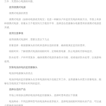
工作，无需担心电源的问题。
使用便携式电源
便携式电源的类型
便携式电源（如移动电源或充电宝）也是一种解决户外监控无电的有效方法。市面上有多
种便携式电源，容量从几千毫安到几万毫安不等，选择适合您摄像头电量需求的便携式电源是
关键。
使用注意事项
使用便携式电源时，需要注意以下几点
容量选择：根据摄像头的功耗来选择合适的容量，确保能满足监控的需求。
续航时间：了解便携式电源的续航时间，定期检查电量，防止电源耗尽影响监控。
防水处理：户外环境复杂，确保便携式电源具备防水功能，或者做好防水处理，以免影响
使用。
安装电池供电的监控摄像头
电池供电摄像头的优点
电池供电的监控摄像头在没有电源的地方也能正常工作。这类摄像头内置大容量电池，能
够在无电情况下维持长时间的监控。
选择合适的产品
市场上有很多品牌的电池供电监控摄像头，选择时需考虑以下因素
电池寿命：不同品牌和型号的电池寿命差异较大，选择电池续航时间较长的产品，可以减
少更换电池的频率。