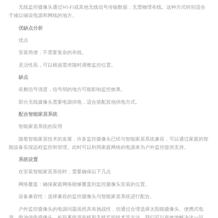
无线监控摄像头通过Wi-Fi或其他无线信号传输数据，无需物理布线。这种方式特别适合
于难以铺设电源和网线的地方。
优缺点分析
优点
安装简便，不需要复杂的布线。
灵活性高，可以根据需求随时调整监控位置。
缺点
依赖信号强度，信号弱的地方可能影响监控效果。
部分无线摄像头需要电源供电，适合搭配其他供电方式。
配合智能家居系统
智能家居系统的应用
随着智能家居技术的发展，许多监控摄像头已经与智能家居系统兼容，可以通过家庭的智
能设备实现远程监控和管理。此时可以利用家庭网络的电源来为户外监控提供支持。
系统设置
在安装智能家居系统时，需要确保以下几点
网络覆盖：确保家庭网络能够覆盖到监控摄像头安装的位置。
设备兼容性：选择兼容的监控摄像头与智能家居系统进行配合。
户外监控摄像头的电源问题虽然具有挑战性，但通过合理选择太阳能摄像头、便携式电
源、电池供电摄像头、长距离电源布线和无线监控技术等方法，我们可以有效地解决这一问