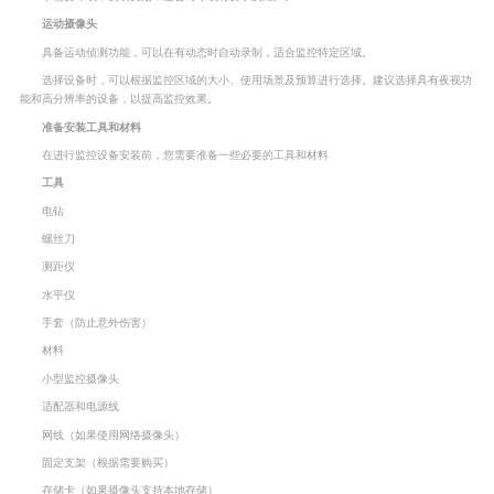
运动摄像头
具备运动侦测功能，可以在有动态时自动录制，适合监控特定区域。
选择设备时，可以根据监控区域的大小、使用场景及预算进行选择。建议选择具有夜视功
能和高分辨率的设备，以提高监控效果。
准备安装工具和材料
在进行监控设备安装前，您需要准备一些必要的工具和材料
工具
电钻
螺丝刀
测距仪
水平仪
手套（防止意外伤害）
材料
小型监控摄像头
适配器和电源线
网线（如果使用网络摄像头）
固定支架（根据需要购买）
存储卡（如果摄像头支持本地存储）