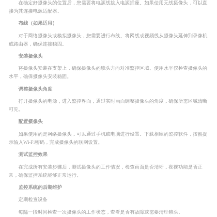
在确定好摄像头的位置后，您需要将电源线接入电源插座。如果使用无线摄像头，可以直
接为其连接电源适配器。
布线（如果适用）
对于网络摄像头或模拟摄像头，您需要进行布线。将网线或视频线从摄像头延伸到录像机
或路由器，确保连接稳固。
安装摄像头
将摄像头安装在支架上，确保摄像头的镜头方向对准监控区域。使用水平仪检查摄像头的
水平，确保摄像头安装稳固。
调整摄像头角度
打开摄像头的电源，进入监控界面，通过实时画面调整摄像头的角度，确保所需区域清晰
可见。
配置摄像头
如果使用的是网络摄像头，可以通过手机或电脑进行设置。下载相应的监控软件，按照提
示输入Wi-Fi密码，完成摄像头的联网设置。
测试监控效果
在完成所有安装步骤后，测试摄像头的工作情况，检查画面是否清晰，夜视功能是否正
常，确保监控系统能够正常运行。
监控系统的后期维护
定期检查设备
每隔一段时间检查一次摄像头的工作状态，查看是否有故障或需要清理镜头。