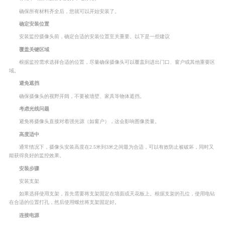
确保所有材料齐全后，您就可以开始安装了。
确定安装位置
安装监控摄像头前，确定合适的安装位置至关重要。以下是一些建议
覆盖关键区域
根据监控需求选择合适的位置，尽量确保摄像头可以覆盖到进出门口、窗户或其他重要区
域。
避免遮挡
确保摄像头的视野开阔，不要被墙壁、家具等物体遮挡。
考虑光线问题
避免将摄像头直接对着强光源（如窗户），这会影响图像质量。
高度适中
通常情况下，摄像头安装高度在2.5米到3米之间最为合适，可以有效防止被破坏，同时又
能获得良好的监控效果。
安装步骤
安装支架
如果选择使用支架，首先需要将支架固定在墙面或天花板上。根据支架的孔位，使用电钻
在合适的位置打孔，然后使用螺丝将支架固定好。
连接电源